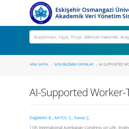
Eskişehir Osmangazi Ünive
Akademik Veri Yönetim Si
Ara
ANA SAYFA
SON EKLENEN YAYINLAR
AI-SUPPORTED WO
AI-Supported Worker-T
Dağdelen B.
,
AKYOL S.
,
Kavas Ç.
11th International Azerbaijan Congress on Life, Engi