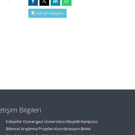
Atıf İçin Kopyala
letişim Bilgileri
Eskişehir Osmangazi Üniversitesi Meşelik Kampüsü
Bilimsel Araştırma Projeleri Koordinasyon Birimi