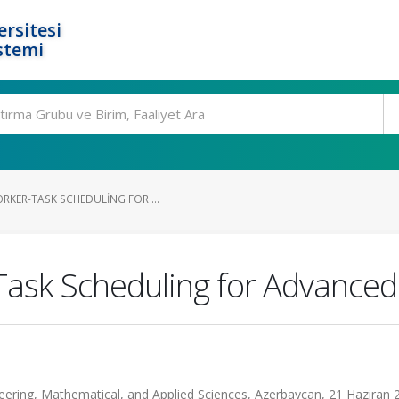
rsitesi
stemi
RKER-TASK SCHEDULING FOR ...
ask Scheduling for Advanced S
neering, Mathematical, and Applied Sciences, Azerbaycan, 21 Haziran 