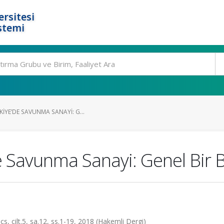
rsitesi
stemi
IYE’DE SAVUNMA SANAYI: G...
e Savunma Sanayi: Genel Bir B
, cilt.5, sa.12, ss.1-19, 2018 (Hakemli Dergi)