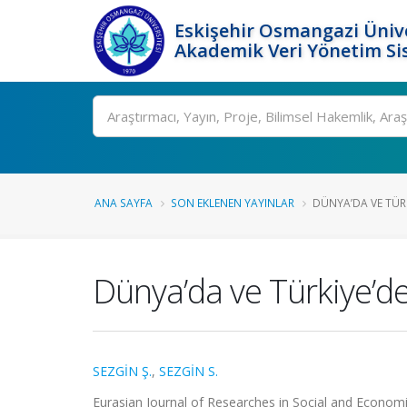
Eskişehir Osmangazi Ünive
Akademik Veri Yönetim Si
Ara
ANA SAYFA
SON EKLENEN YAYINLAR
DÜNYA’DA VE TÜRK
Dünya’da ve Türkiye’d
SEZGİN Ş.
,
SEZGİN S.
Eurasian Journal of Researches in Social and Economics