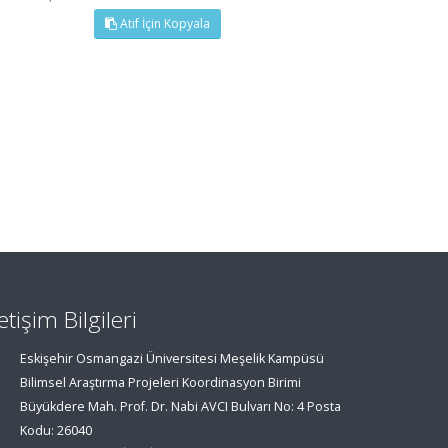
Atıf İçin Kopyala
letişim Bilgileri
Eskişehir Osmangazi Üniversitesi Meşelik Kampüsü
Bilimsel Araştırma Projeleri Koordinasyon Birimi
Büyükdere Mah. Prof. Dr. Nabi AVCI Bulvarı No: 4 Posta
Kodu: 26040