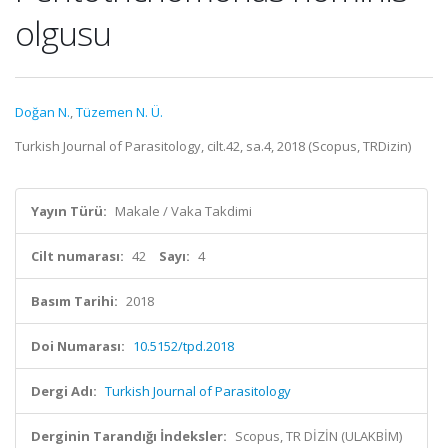
olgusu
Doğan N.
,
Tüzemen N. Ü.
Turkish Journal of Parasitology, cilt.42, sa.4, 2018 (Scopus, TRDizin)
Yayın Türü:
Makale / Vaka Takdimi
Cilt numarası:
42
Sayı:
4
Basım Tarihi:
2018
Doi Numarası:
10.5152/tpd.2018
Dergi Adı:
Turkish Journal of Parasitology
Derginin Tarandığı İndeksler:
Scopus, TR DİZİN (ULAKBİM)