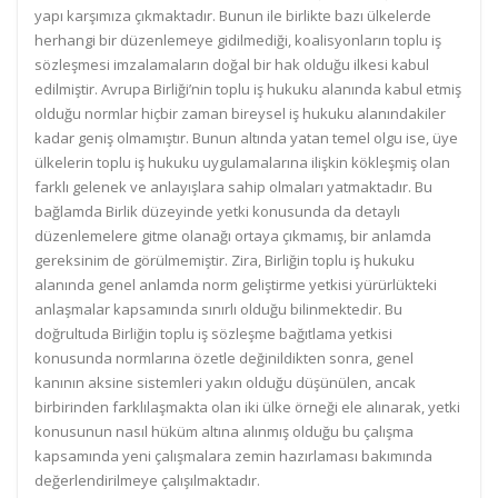
yapı karşımıza çıkmaktadır. Bunun ile birlikte bazı ülkelerde
herhangi bir düzenlemeye gidilmediği, koalisyonların toplu iş
sözleşmesi imzalamaların doğal bir hak olduğu ilkesi kabul
edilmiştir. Avrupa Birliği’nin toplu iş hukuku alanında kabul etmiş
olduğu normlar hiçbir zaman bireysel iş hukuku alanındakiler
kadar geniş olmamıştır. Bunun altında yatan temel olgu ise, üye
ülkelerin toplu iş hukuku uygulamalarına ilişkin kökleşmiş olan
farklı gelenek ve anlayışlara sahip olmaları yatmaktadır. Bu
bağlamda Birlik düzeyinde yetki konusunda da detaylı
düzenlemelere gitme olanağı ortaya çıkmamış, bir anlamda
gereksinim de görülmemiştir. Zira, Birliğin toplu iş hukuku
alanında genel anlamda norm geliştirme yetkisi yürürlükteki
anlaşmalar kapsamında sınırlı olduğu bilinmektedir. Bu
doğrultuda Birliğin toplu iş sözleşme bağıtlama yetkisi
konusunda normlarına özetle değinildikten sonra, genel
kanının aksine sistemleri yakın olduğu düşünülen, ancak
birbirinden farklılaşmakta olan iki ülke örneği ele alınarak, yetki
konusunun nasıl hüküm altına alınmış olduğu bu çalışma
kapsamında yeni çalışmalara zemin hazırlaması bakımında
değerlendirilmeye çalışılmaktadır.