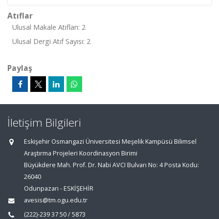
Atıflar
Ulusal Makale Atıfları: 2
Ulusal Dergi Atıf Sayısı: 2
Paylaş
İletişim Bilgileri
Eskişehir Osmangazi Üniversitesi Meşelik Kampüsü Bilimsel
Araştırma Projeleri Koordinasyon Birimi
Büyükdere Mah. Prof. Dr. Nabi AVCI Bulvarı No: 4 Posta Kodu:
26040
Odunpazarı - ESKİŞEHİR
avesis@tm.ogu.edu.tr
(222)-239 37 50 / 5873