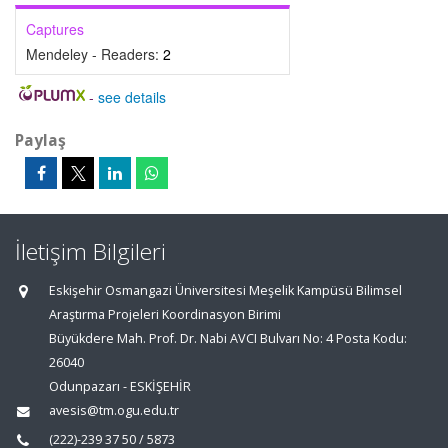
Captures
Mendeley - Readers:
2
-
see details
Paylaş
İletişim Bilgileri
Eskişehir Osmangazi Üniversitesi Meşelik Kampüsü Bilimsel
Araştırma Projeleri Koordinasyon Birimi
Büyükdere Mah. Prof. Dr. Nabi AVCI Bulvarı No: 4 Posta Kodu:
26040
Odunpazarı - ESKİŞEHİR
avesis@tm.ogu.edu.tr
(222)-239 37 50 / 5873