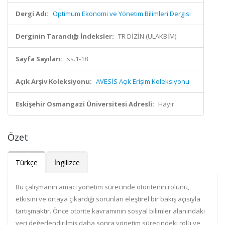
Dergi Adı:
Optimum Ekonomi ve Yönetim Bilimleri Dergisi
Derginin Tarandığı İndeksler:
TR DİZİN (ULAKBİM)
Sayfa Sayıları:
ss.1-18
Açık Arşiv Koleksiyonu:
AVESİS Açık Erişim Koleksiyonu
Eskişehir Osmangazi Üniversitesi Adresli:
Hayır
Özet
Türkçe
İngilizce
Bu çalışmanın amacı yönetim sürecinde otoritenin rolünü,
etkisini ve ortaya çıkardığı sorunları eleştirel bir bakış açısıyla
tartışmaktır. Önce otorite kavramının sosyal bilimler alanındaki
yeri değerlendirilmiş daha sonra yönetim sürecindeki rolü ve