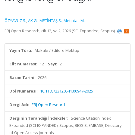
ÖZYAVUZ S.
,
AK G.
,
METİNTAŞ S.
,
Metintas M.
ERJ Open Research, cilt.12, sa.2, 2026 (SCI-Expanded, Scopus)
Yayın Türü:
Makale / Editöre Mektup
Cilt numarası:
12
Sayı:
2
Basım Tarihi:
2026
Doi Numarası:
10.1183/23120541.00947-2025
Dergi Adı:
ERJ Open Research
Derginin Tarandığı İndeksler:
Science Citation Index
Expanded (SCI-EXPANDED), Scopus, BIOSIS, EMBASE, Directory
of Open Access Journals