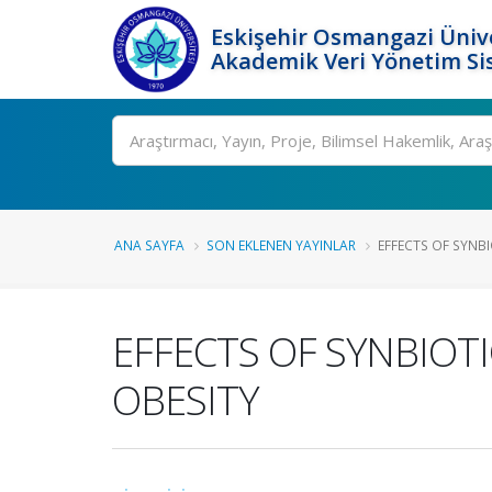
Eskişehir Osmangazi Ünive
Akademik Veri Yönetim Si
Ara
ANA SAYFA
SON EKLENEN YAYINLAR
EFFECTS OF SYNBI
EFFECTS OF SYNBIOT
OBESITY