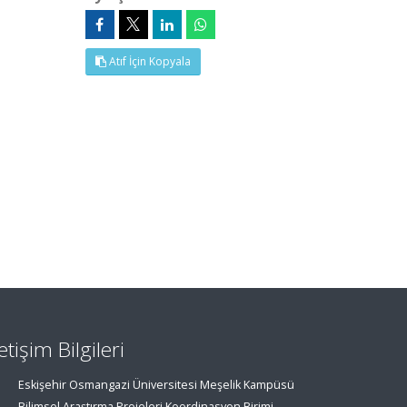
Atıf İçin Kopyala
letişim Bilgileri
Eskişehir Osmangazi Üniversitesi Meşelik Kampüsü
Bilimsel Araştırma Projeleri Koordinasyon Birimi