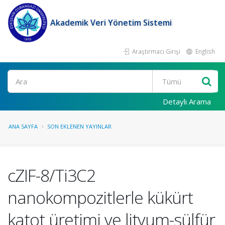
Akademik Veri Yönetim Sistemi
Araştırmacı Girişi
English
Ara
Detaylı Arama
ANA SAYFA
SON EKLENEN YAYINLAR
cZIF-8/Ti3C2
nanokompozitlerle kükürt
katot üretimi ve lityum-sülfür