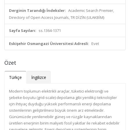
Derginin Tarandığı İndeksler:
Academic Search Premier,
Directory of Open Access Journals, TR DİZİN (ULAKBİM)
Sayfa Sayıları:
ss.1364-1371
Eskişehir Osmangazi Üniversitesi Adresli:
Evet
Özet
Türkçe
İngilizce
Modern toplumun elektrikli araçlar, tüketici elektroniği ve
şebeke-boyutu (grid-scale) depolama gibi yenilikçi teknolojiler
için ihtiyaç duyduğu yüksek performanslı enerji depolama
sistemlerinin geliştirilmesi büyük önem arz etmektedir.
Günümüzde yenilenebilir güneş ve rüzgâr kaynaklarından
üretilen enerjinin birim maliyeti fosil yakıtlar ile rekabet edebilir
seviyelere gelmiştir. Enerji depolama sistemlerinin birim