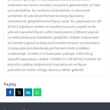
maliyetleri ise henüz istenilen seviyelere gelememiştir ve hala
çok pahalıdırlar. Bu nedenle sürdürülebilir ve ekonomik
yöntemler ile yüksek performanslı enerji depolama
sistemlerinin geliştirilmesine ihtiyaç vardır. Bu çalışmada S/c-ZIF-
8/Ti3C2 katotların üretimi ve karakterizasyonu yapıldı ve de
yüksek-kapasiteli lityum-sülfür bataryaların (LSBların) yapısal
ve elektrokimyasal stabiliteleri geliştirildi. Üretilen malzemeler
ve katotlar yapısal ve kimyasal karakterizasyon sonrasında Li-
S bataryalarda kullanılarak performans ilintili özellikleri
incelenmiştir. Üretilen Li-S bataryalar yaklaşık 1000 mAh/g
spesifik kapasiteye sahiptir. Üretilen S/c-ZIF-8/Ti3C2 katotlar ile
kükürtün yalıtkan doğasından kaynaklanan ve lityum
polisülfürün neden olduğu olumsuz etkiler giderildi.
Paylaş