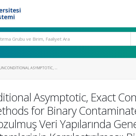
rsitesi
stemi
NCONDITIONAL ASYMPTOTIC, ...
tional Asymptotic, Exact Co
ethods for Binary Contaminat
Bozulmuş Veri Yapılarında Gen