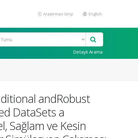
Araştırmacı Girişi
English
Detaylı Arama
nditional andRobust
ed DataSets a
el, Sağlam ve Kesin