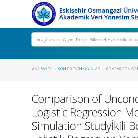
Eskişehir Osmangazi Ünive
Akademik Veri Yönetim Si
Ara
ANA SAYFA
SON EKLENEN YAYINLAR
COMPARISON OF U
Comparison of Uncondi
Logistic Regression M
Simulation Studyİkili 