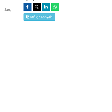
naslan,
Atıf İçin Kopyala