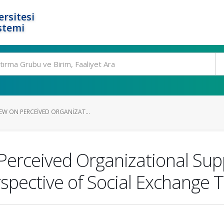
rsitesi
stemi
EW ON PERCEIVED ORGANIZAT...
Perceived Organizational Sup
pective of Social Exchange 