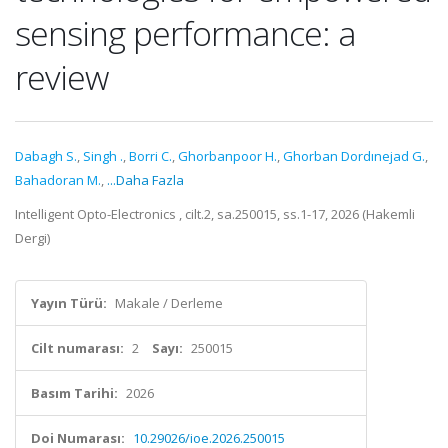
sensing performance: a
review
Dabagh S.
,
Singh .
,
Borri C.
,
Ghorbanpoor H.
,
Ghorban Dordınejad G.
,
Bahadoran M.
,
...Daha Fazla
Intelligent Opto-Electronics , cilt.2, sa.250015, ss.1-17, 2026 (Hakemli
Dergi)
Yayın Türü:
Makale / Derleme
Cilt numarası:
2
Sayı:
250015
Basım Tarihi:
2026
Doi Numarası:
10.29026/ioe.2026.250015