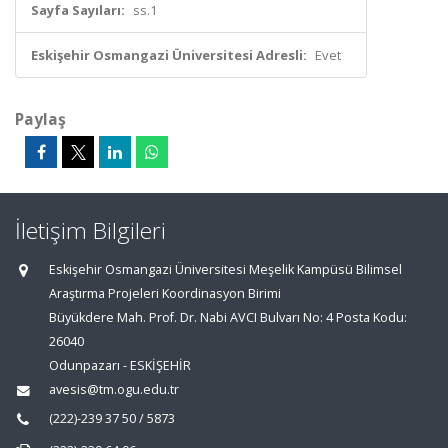
Sayfa Sayıları:
ss.1
Eskişehir Osmangazi Üniversitesi Adresli:
Evet
Paylaş
İletişim Bilgileri
Eskişehir Osmangazi Üniversitesi Meşelik Kampüsü Bilimsel
Araştırma Projeleri Koordinasyon Birimi
Büyükdere Mah. Prof. Dr. Nabi AVCI Bulvarı No: 4 Posta Kodu:
26040
Odunpazarı - ESKİŞEHİR
avesis@tm.ogu.edu.tr
(222)-239 37 50 / 5873