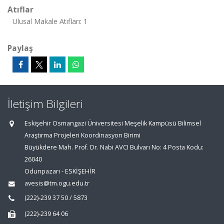
Atıflar
Ulusal Makale Atıfları: 1
Paylaş
İletişim Bilgileri
Eskişehir Osmangazi Üniversitesi Meşelik Kampüsü Bilimsel
Araştırma Projeleri Koordinasyon Birimi
Büyükdere Mah. Prof. Dr. Nabi AVCI Bulvarı No: 4 Posta Kodu:
26040
Odunpazarı - ESKİŞEHİR
avesis@tm.ogu.edu.tr
(222)-239 37 50 / 5873
(222)-239 64 06