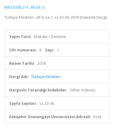
BALCIOĞLU H.
,
BİLGE U.
Türkiye Klinikleri, cilt.9, sa.1, ss.33-36, 2018 (Hakemli Dergi)
Yayın Türü:
Makale / Derleme
Cilt numarası:
9
Sayı:
1
Basım Tarihi:
2018
Dergi Adı:
Türkiye Klinikleri
Derginin Tarandığı İndeksler:
Other Indexes
Sayfa Sayıları:
ss.33-36
Eskişehir Osmangazi Üniversitesi Adresli:
Evet