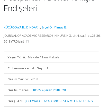
Endişeleri
KÜÇÜKKAYA B.
,
DİNDAR İ.
,
Erçel Ö.
,
Yılmaz E.
JOURNAL OF ACADEMIC RESEARCH IN NURSING, cilt.4, sa.1, ss.28-36,
2018 (TRDizin)
Yayın Türü:
Makale / Tam Makale
Cilt numarası:
4
Sayı:
1
Basım Tarihi:
2018
Doi Numarası:
10.5222/jaren.2018.028
Dergi Adı:
JOURNAL OF ACADEMIC RESEARCH IN NURSING