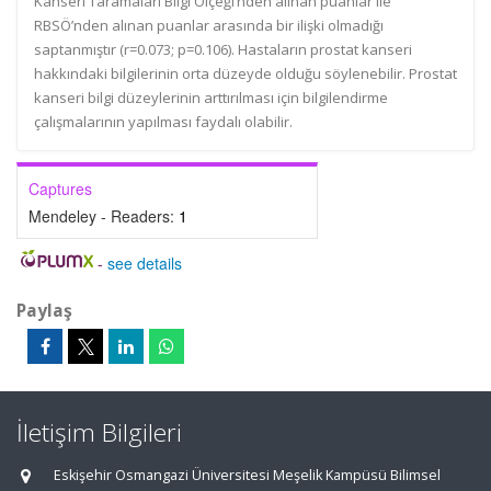
Kanseri Taramaları Bilgi Ölçeği’nden alınan puanlar ile
RBSÖ’nden alınan puanlar arasında bir ilişki olmadığı
saptanmıştır (r=0.073; p=0.106). Hastaların prostat kanseri
hakkındaki bilgilerinin orta düzeyde olduğu söylenebilir. Prostat
kanseri bilgi düzeylerinin arttırılması için bilgilendirme
çalışmalarının yapılması faydalı olabilir.
Captures
Mendeley - Readers:
1
-
see details
Paylaş
İletişim Bilgileri
Eskişehir Osmangazi Üniversitesi Meşelik Kampüsü Bilimsel