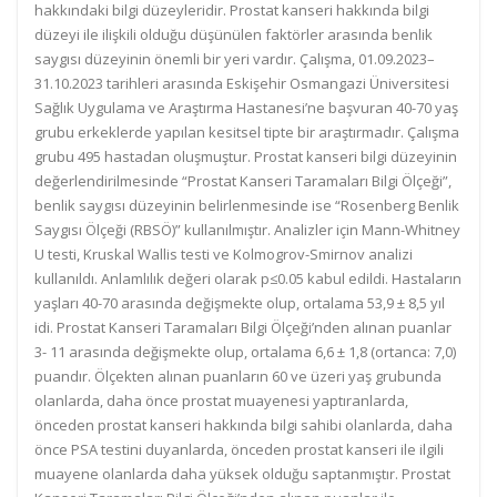
hakkındaki bilgi düzeyleridir. Prostat kanseri hakkında bilgi
düzeyi ile ilişkili olduğu düşünülen faktörler arasında benlik
saygısı düzeyinin önemli bir yeri vardır. Çalışma, 01.09.2023–
31.10.2023 tarihleri arasında Eskişehir Osmangazi Üniversitesi
Sağlık Uygulama ve Araştırma Hastanesi’ne başvuran 40-70 yaş
grubu erkeklerde yapılan kesitsel tipte bir araştırmadır. Çalışma
grubu 495 hastadan oluşmuştur. Prostat kanseri bilgi düzeyinin
değerlendirilmesinde “Prostat Kanseri Taramaları Bilgi Ölçeği”,
benlik saygısı düzeyinin belirlenmesinde ise “Rosenberg Benlik
Saygısı Ölçeği (RBSÖ)” kullanılmıştır. Analizler için Mann-Whitney
U testi, Kruskal Wallis testi ve Kolmogrov-Smirnov analizi
kullanıldı. Anlamlılık değeri olarak p≤0.05 kabul edildi. Hastaların
yaşları 40-70 arasında değişmekte olup, ortalama 53,9 ± 8,5 yıl
idi. Prostat Kanseri Taramaları Bilgi Ölçeği’nden alınan puanlar
3- 11 arasında değişmekte olup, ortalama 6,6 ± 1,8 (ortanca: 7,0)
puandır. Ölçekten alınan puanların 60 ve üzeri yaş grubunda
olanlarda, daha önce prostat muayenesi yaptıranlarda,
önceden prostat kanseri hakkında bilgi sahibi olanlarda, daha
önce PSA testini duyanlarda, önceden prostat kanseri ile ilgili
muayene olanlarda daha yüksek olduğu saptanmıştır. Prostat