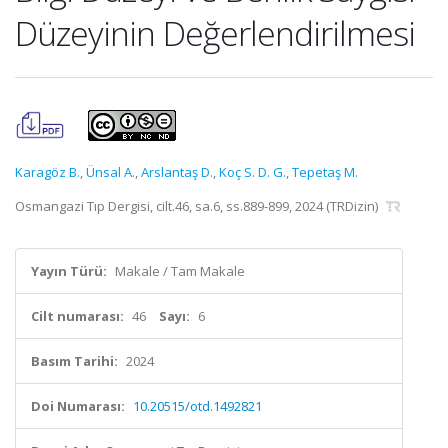
Düzeyinin Değerlendirilmesi
Karagöz B.
,
Ünsal A.
,
Arslantaş D.
,
Koç S. D. G.
,
Tepetaş M.
Osmangazi Tıp Dergisi, cilt.46, sa.6, ss.889-899, 2024 (TRDizin)
Yayın Türü:
Makale / Tam Makale
Cilt numarası:
46
Sayı:
6
Basım Tarihi:
2024
Doi Numarası:
10.20515/otd.1492821