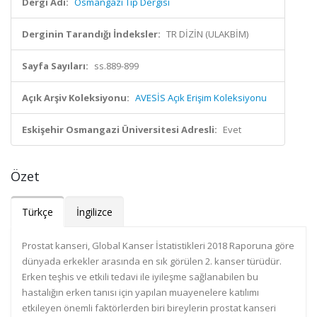
Dergi Adı:
Osmangazi Tıp Dergisi
Derginin Tarandığı İndeksler:
TR DİZİN (ULAKBİM)
Sayfa Sayıları:
ss.889-899
Açık Arşiv Koleksiyonu:
AVESİS Açık Erişim Koleksiyonu
Eskişehir Osmangazi Üniversitesi Adresli:
Evet
Özet
Türkçe
İngilizce
Prostat kanseri, Global Kanser İstatistikleri 2018 Raporuna göre
dünyada erkekler arasında en sık görülen 2. kanser türüdür.
Erken teşhis ve etkili tedavi ile iyileşme sağlanabilen bu
hastalığın erken tanısı için yapılan muayenelere katılımı
etkileyen önemli faktörlerden biri bireylerin prostat kanseri