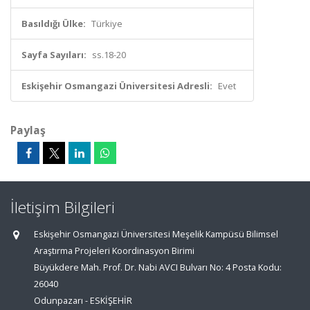
Basıldığı Ülke:
Türkiye
Sayfa Sayıları:
ss.18-20
Eskişehir Osmangazi Üniversitesi Adresli:
Evet
Paylaş
İletişim Bilgileri
Eskişehir Osmangazi Üniversitesi Meşelik Kampüsü Bilimsel
Araştırma Projeleri Koordinasyon Birimi
Büyükdere Mah. Prof. Dr. Nabi AVCI Bulvarı No: 4 Posta Kodu:
26040
Odunpazarı - ESKİŞEHİR