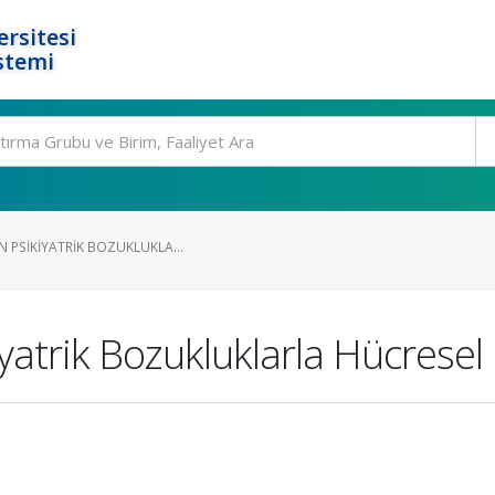
rsitesi
stemi
N PSIKIYATRIK BOZUKLUKLA...
yatrik Bozukluklarla Hücresel 