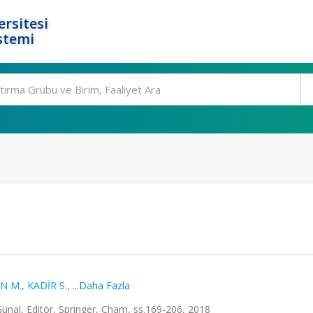
rsitesi
stemi
N M.
,
KADİR S.
,
...Daha Fazla
ünal, Editör, Springer, Cham, ss.169-206, 2018