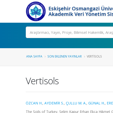
Eskişehir Osmangazi Ünive
Akademik Veri Yönetim Si
Ara
ANA SAYFA
SON EKLENEN YAYINLAR
VERTISOLS
Vertisols
ÖZCAN H.
,
AYDEMİR S.
,
ÇULLU M. A.
,
GÜNAL H.
,
ERE
The Soils of Turkey, Selim Kapur Erhan Ekça Hikmet G