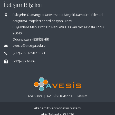
İletişim Bilgileri
Eskişehir Osmangazi Üniversitesi Meşelik Kampüsü Bilimsel
Araştırma Projeleri Koordinasyon Birimi
Büyükdere Mah. Prof. Dr. Nabi AVCI Bulvarı No: 4 Posta Kodu:
26040
Odunpazarı - ESKİŞEHİR
avesis@tm.ogu.edu.tr
(222)-239 37 50 / 5873
(222)-239 64 06
Ana Sayfa
|
AVESİS Hakkında
|
İletişim
Akademik Veri Yönetim Sistemi
Abis Teknoloji
© 2026