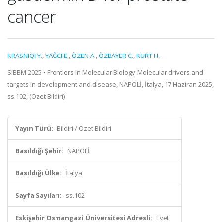
cancer
KRASNIQI Y.
,
YAĞCI E.
,
ÖZEN A.
,
ÖZBAYER C.
,
KURT H.
SIBBM 2025 • Frontiers in Molecular Biology-Molecular drivers and
targets in development and disease, NAPOLİ, İtalya, 17 Haziran 2025,
ss.102, (Özet Bildiri)
Yayın Türü:
Bildiri / Özet Bildiri
Basıldığı Şehir:
NAPOLİ
Basıldığı Ülke:
İtalya
Sayfa Sayıları:
ss.102
Eskişehir Osmangazi Üniversitesi Adresli:
Evet