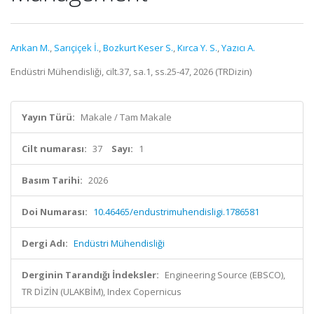
Arıkan M.
,
Sarıçiçek İ.
,
Bozkurt Keser S.
,
Kırca Y. S.
,
Yazıcı A.
Endüstri Mühendisliği, cilt.37, sa.1, ss.25-47, 2026 (TRDizin)
Yayın Türü:
Makale / Tam Makale
Cilt numarası:
37
Sayı:
1
Basım Tarihi:
2026
Doi Numarası:
10.46465/endustrimuhendisligi.1786581
Dergi Adı:
Endüstri Mühendisliği
Derginin Tarandığı İndeksler:
Engineering Source (EBSCO),
TR DİZİN (ULAKBİM), Index Copernicus