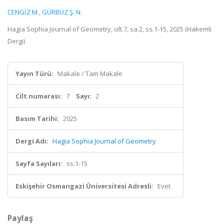
CENGİZ M.
,
GÜRBÜZ Ş. N.
Hagia Sophia Journal of Geometry, cilt.7, sa.2, ss.1-15, 2025 (Hakemli
Dergi)
Yayın Türü:
Makale / Tam Makale
Cilt numarası:
7
Sayı:
2
Basım Tarihi:
2025
Dergi Adı:
Hagia Sophia Journal of Geometry
Sayfa Sayıları:
ss.1-15
Eskişehir Osmangazi Üniversitesi Adresli:
Evet
Paylaş