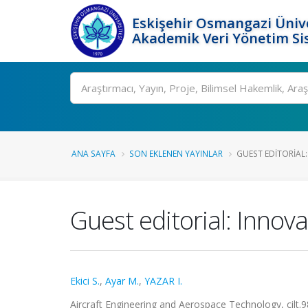
Eskişehir Osmangazi Ünive
Akademik Veri Yönetim Si
Ara
ANA SAYFA
SON EKLENEN YAYINLAR
GUEST EDITORIAL:
Guest editorial: Innov
Ekici S.
,
Ayar M.
,
YAZAR I.
Aircraft Engineering and Aerospace Technology, cilt.