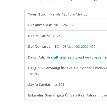
Yayın Türü:
Makale / Editöre Mektup
Cilt numarası:
98
Sayı:
2
Basım Tarihi:
2026
Doi Numarası:
10.1108/aeat-02-2026-405
Dergi Adı:
Aircraft Engineering and Aerospace T
Derginin Tarandığı İndeksler:
Science Citatio
INSPEC
Sayfa Sayıları:
ss.153
Eskişehir Osmangazi Üniversitesi Adresli:
Eve