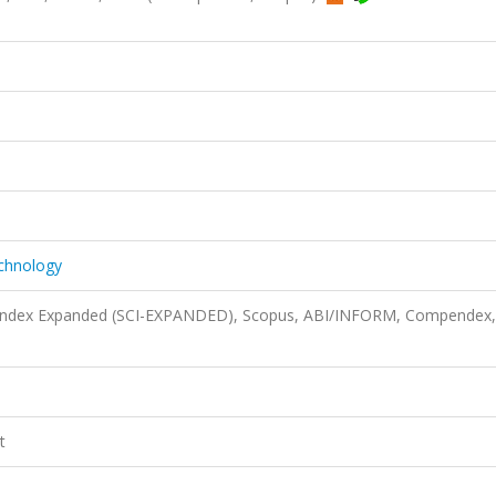
echnology
n Index Expanded (SCI-EXPANDED), Scopus, ABI/INFORM, Compendex,
t