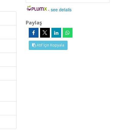
-
see details
Paylaş
Atıf İçin Kopyala