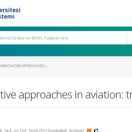
rsitesi
stemi
 INNOVATIVE APPROACHES I...
ative approaches in aviation: 
98, sa.2, ss.153, 2026 (SCI-Expanded, Scopus)