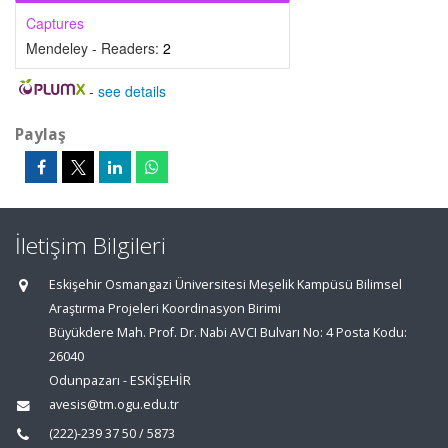
Captures
Mendeley - Readers:
2
-
see details
Paylaş
İletişim Bilgileri
Eskişehir Osmangazi Üniversitesi Meşelik Kampüsü Bilimsel
Araştırma Projeleri Koordinasyon Birimi
Büyükdere Mah. Prof. Dr. Nabi AVCI Bulvarı No: 4 Posta Kodu:
26040
Odunpazarı - ESKİŞEHİR
avesis@tm.ogu.edu.tr
(222)-239 37 50 / 5873