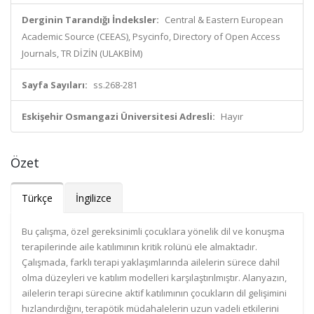
Derginin Tarandığı İndeksler:
Central & Eastern European
Academic Source (CEEAS), Psycinfo, Directory of Open Access
Journals, TR DİZİN (ULAKBİM)
Sayfa Sayıları:
ss.268-281
Eskişehir Osmangazi Üniversitesi Adresli:
Hayır
Özet
Türkçe
İngilizce
Bu çalışma, özel gereksinimli çocuklara yönelik dil ve konuşma
terapilerinde aile katılımının kritik rolünü ele almaktadır.
Çalışmada, farklı terapi yaklaşımlarında ailelerin sürece dahil
olma düzeyleri ve katılım modelleri karşılaştırılmıştır. Alanyazın,
ailelerin terapi sürecine aktif katılımının çocukların dil gelişimini
hızlandırdığını, terapötik müdahalelerin uzun vadeli etkilerini