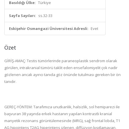
Basıldığı Ülke:
Türkiye
Sayfa Sayıları:
ss.32-33
Eskişehir Osmangazi Üniversitesi Adresli:
Evet
Özet
GİRİŞ-AMAÇ: Testis tümörlerinde paraneoplastik sendrom olarak
görülen, intrakranial tümörü taklit eden ensefalomiyelit çok nadir
gözlenen ancak ayırıcı tanıda göz önünde tutulması gereken bir ön
tanıdır.
GEREÇ-YÖNTEM: Tarafımıza unutkanlık, halsizlik, sol hemiparezi ile
başvuran 38 yaşında erkek hastanın yapılan kontrastlı kranial
manyetik rezonans görüntülemesinde (MRG), sağ frontal lobda, T1
AG hipointens T2AG hiperintens izlenen, diffüzyon kısıtlamayan,