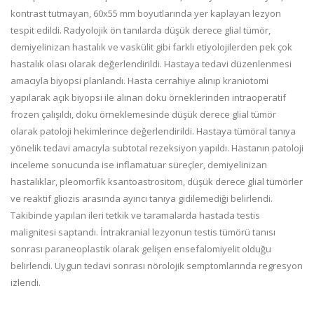
kontrast tutmayan, 60x55 mm boyutlarında yer kaplayan lezyon
tespit edildi. Radyolojik ön tanılarda düşük derece glial tümör,
demiyelinizan hastalık ve vaskülit gibi farklı etiyolojilerden pek çok
hastalık olası olarak değerlendirildi. Hastaya tedavi düzenlenmesi
amacıyla biyopsi planlandı. Hasta cerrahiye alınıp kraniotomi
yapılarak açık biyopsi ile alınan doku örneklerinden intraoperatif
frozen çalışıldı, doku örneklemesinde düşük derece glial tümör
olarak patoloji hekimlerince değerlendirildi. Hastaya tümöral tanıya
yönelik tedavi amacıyla subtotal rezeksiyon yapıldı. Hastanın patoloji
inceleme sonucunda ise inflamatuar süreçler, demiyelinizan
hastalıklar, pleomorfik ksantoastrositom, düşük derece glial tümörler
ve reaktif gliozis arasında ayırıcı tanıya gidilemediği belirlendi.
Takibinde yapılan ileri tetkik ve taramalarda hastada testis
malignitesi saptandı. İntrakranial lezyonun testis tümörü tanısı
sonrası paraneoplastik olarak gelişen ensefalomiyelit olduğu
belirlendi. Uygun tedavi sonrası nörolojik semptomlarında regresyon
izlendi.