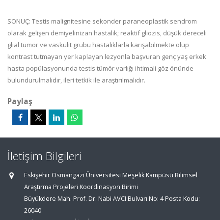
SONUÇ: Testis malignitesine sekonder paraneoplastik sendrom
olarak gelişen demiyelinizan hastalık; reaktif gliozis, düşük dereceli
glial tümör ve vaskülit grubu hastalıklarla karışabilmekte olup
kontrast tutmayan yer kaplayan lezyonla başvuran genç yaş erkek
hasta popülasyonunda testis tümör varlığı ihtimali göz önünde
bulundurulmalıdır, ileri tetkik ile araştırılmalıdır.
Paylaş
İletişim Bilgileri
Eskişehir Osmangazi Üniversitesi Meşelik Kampüsü Bilimsel
Araştırma Projeleri Koordinasyon Birimi
Büyükdere Mah. Prof. Dr. Nabi AVCI Bulvarı No: 4 Posta Kodu:
26040