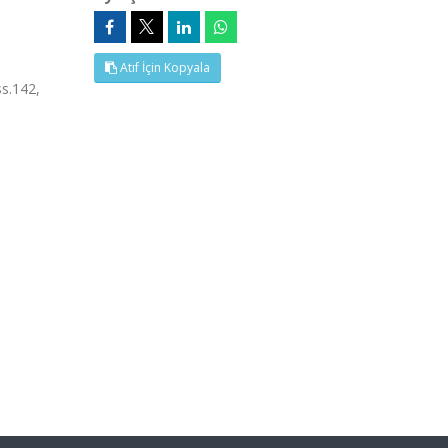
Atıf İçin Kopyala
s.142,