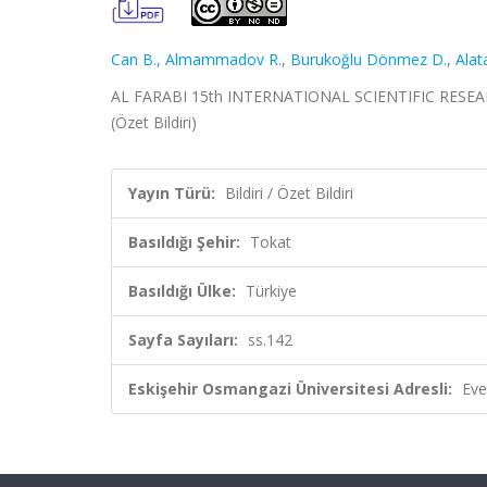
Can B.
,
Almammadov R.
,
Burukoğlu Dönmez D.
,
Alata
AL FARABI 15th INTERNATIONAL SCIENTIFIC RESEAR
(Özet Bildiri)
Yayın Türü:
Bildiri / Özet Bildiri
Basıldığı Şehir:
Tokat
Basıldığı Ülke:
Türkiye
Sayfa Sayıları:
ss.142
Eskişehir Osmangazi Üniversitesi Adresli:
Eve