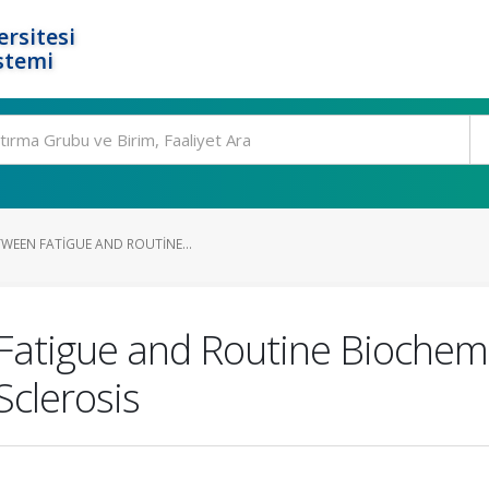
rsitesi
stemi
TWEEN FATIGUE AND ROUTINE...
Fatigue and Routine Biochem
Sclerosis