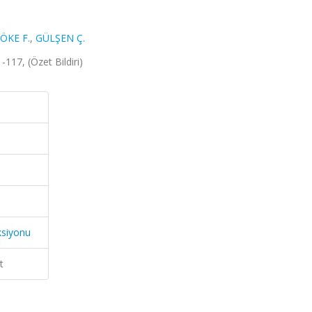
ÖKE F.
,
GÜLŞEN Ç.
117, (Özet Bildiri)
ksiyonu
t