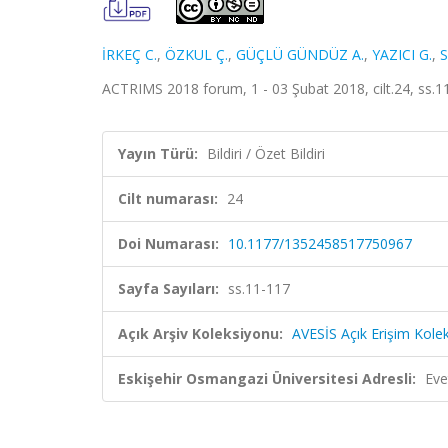
İRKEÇ C.
,
ÖZKUL Ç.
,
GÜÇLÜ GÜNDÜZ A.
,
YAZICI G.
,
S
ACTRIMS 2018 forum, 1 - 03 Şubat 2018, cilt.24, ss.11-
Yayın Türü:
Bildiri / Özet Bildiri
Cilt numarası:
24
Doi Numarası:
10.1177/1352458517750967
Sayfa Sayıları:
ss.11-117
Açık Arşiv Koleksiyonu:
AVESİS Açık Erişim Kole
Eskişehir Osmangazi Üniversitesi Adresli:
Eve