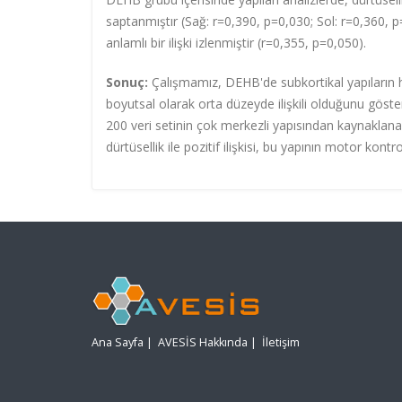
saptanmıştır (Sağ: r=0,390, p=0,030; Sol: r=0,360, p
anlamlı bir ilişki izlenmiştir (r=0,355, p=0,050).
Sonuç:
Çalışmamız, DEHB'de subkortikal yapıların h
boyutsal olarak orta düzeyde ilişkili olduğunu göst
200 veri setinin çok merkezli yapısından kaynaklanan ta
dürtüsellik ile pozitif ilişkisi, bu yapının motor kon
Ana Sayfa
|
AVESİS Hakkında
|
İletişim