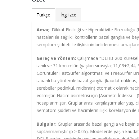
Türkçe
İngilizce
Amaç:
Dikkat Eksikliği ve Hiperaktivite Bozukluğu
hastaları ile sağlıklı kontrollerin bazal ganglia ve b
semptom şiddeti ile ilişkisinin belirlenmesi amaçlan
Gereç ve Yöntem:
Çalışmada "DEHB-200 Küresel 
tanılı ve 31 kontrolün (yaşları sırasıyla; 11,03±2,44;
Görüntüler FastSurfer algoritması ve FreeSurfer B
tabanlı bu yöntemle bazal ganglia (kaudat nükleus, 
serebellar pedinkül, midbrain) otomatik olarak hacim
edilmiştir. Hacim asimetrisi için [Asimetri İndeksi = (
hesaplanmıştır. Gruplar arası karşılaştırmalar yaş, c
Semptom şiddeti ve hacimlerin ilişki korelasyon ile a
Bulgular:
Gruplar arasında bazal ganglia ve beyin sa
saptanmamıştır (p > 0.05). Modellerde yaşın kaudat 
DEHB grubu içerisinde yapılan analizlerde, dürtüsel