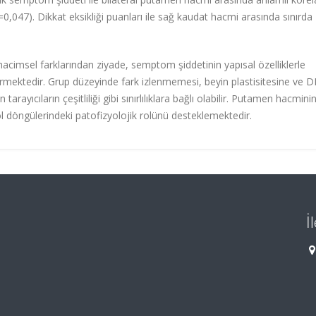
=0,047). Dikkat eksikliği puanları ile sağ kaudat hacmi arasında sınırda
acimsel farklarından ziyade, semptom şiddetinin yapısal özelliklerle
ermektedir. Grup düzeyinde fark izlenmemesi, beyin plastisitesine ve 
rayıcıların çeşitliliği gibi sınırlılıklara bağlı olabilir. Putamen hacmini
trol döngülerindeki patofizyolojik rolünü desteklemektedir.
İ