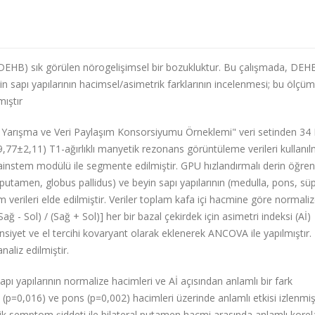
 (DEHB) sık görülen nörogelişimsel bir bozukluktur. Bu çalışmada, DEH
eyin sapı yapılarının hacimsel/asimetrik farklarının incelenmesi; bu ölçüm
mıştır
Yarışma ve Veri Paylaşım Konsorsiyumu Örneklemi" veri setinden 3
 9,77±2,11) T1-ağırlıklı manyetik rezonans görüntüleme verileri kullanılm
rainstem modülü ile segmente edilmiştir. GPU hızlandırmalı derin öğr
putamen, globus pallidus) ve beyin sapı yapılarının (medulla, pons, sü
 verileri elde edilmiştir. Veriler toplam kafa içi hacmine göre normali
Sağ - Sol) / (Sağ + Sol)] her bir bazal çekirdek için asimetri indeksi (Aİ)
insiyet ve el tercihi kovaryant olarak eklenerek ANCOVA ile yapılmıştır.
naliz edilmiştir.
pı yapılarının normalize hacimleri ve Aİ açısından anlamlı bir fark
(p=0,016) ve pons (p=0,002) hacimleri üzerinde anlamlı etkisi izlenmişt
lik semptom şiddeti ile bilateral putamen hacmi arasında anlamlı kore