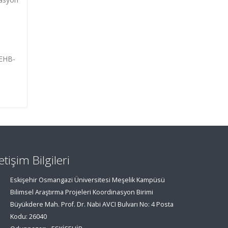
DEHB-
n
letişim Bilgileri
Eskişehir Osmangazi Üniversitesi Meşelik Kampüsü
Bilimsel Araştırma Projeleri Koordinasyon Birimi
Büyükdere Mah. Prof. Dr. Nabi AVCI Bulvarı No: 4 Posta
Kodu: 26040