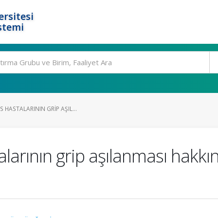
rsitesi
stemi
 HASTALARININ GRIP AŞIL...
alarının grip aşılanması hakkı