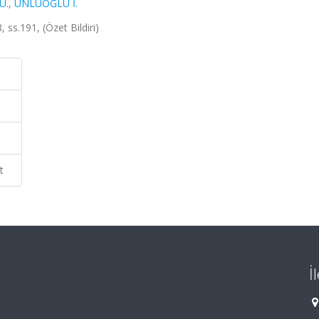
U.
,
ÜNLÜOĞLU İ.
, ss.191, (Özet Bildiri)
t
İ