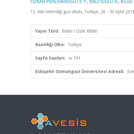
ÖZKAN PEHLİVANOĞLU E. F.
,
BALCIOĞLU H.
,
BİLGE 
12. Aile hekimliği güz okulu, Türkiye, 26 - 30 Eylül 2018
Yayın Türü:
Bildiri / Özet Bildiri
Basıldığı Ülke:
Türkiye
Sayfa Sayıları:
ss.191
Eskişehir Osmangazi Üniversitesi Adresli:
Eve