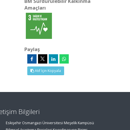
BM Sürdürülebilir Kalkınma
Amaçları
Paylaş
Atıf İçin Kopyala
letişim Bilgileri
Eskişehir Osmangazi Üniversitesi Meşelik Kampüsü
Bilimsel Araştırma Projeleri Koordinasyon Birimi