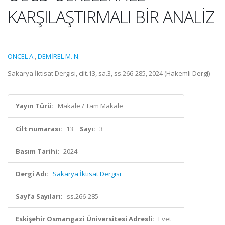
KARŞILAŞTIRMALI BİR ANALİZ
ÖNCEL A.
,
DEMİREL M. N.
Sakarya İktisat Dergisi, cilt.13, sa.3, ss.266-285, 2024 (Hakemli Dergi)
Yayın Türü:
Makale / Tam Makale
Cilt numarası:
13
Sayı:
3
Basım Tarihi:
2024
Dergi Adı:
Sakarya İktisat Dergisi
Sayfa Sayıları:
ss.266-285
Eskişehir Osmangazi Üniversitesi Adresli:
Evet