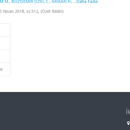
M M.
,
BOZDEMİR ÖZEL C.
,
ARIKAN H.
,
...Daha Fazla
5 Nisan 2018, ss.512, (Özet Bildiri)
ır
İ