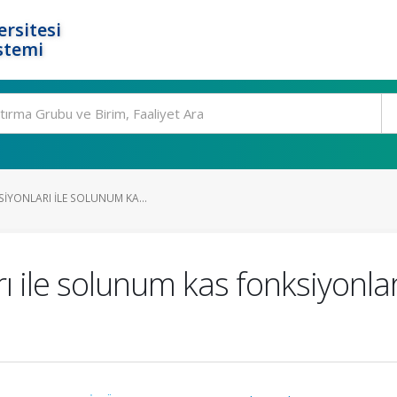
rsitesi
stemi
SIYONLARI ILE SOLUNUM KA...
ı ile solunum kas fonksiyonları