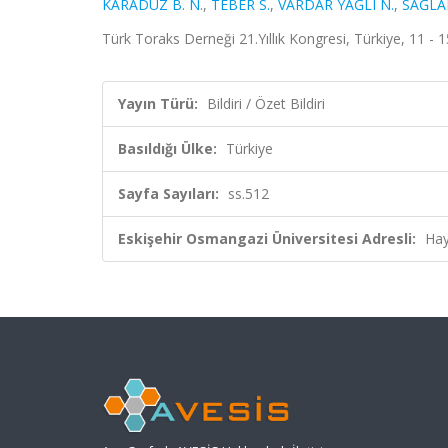
KARADÜZ B. N.
,
TEBER S.
,
VARDAR YAĞLI N.
,
SAĞLA
Türk Toraks Derneği 21.Yıllık Kongresi, Türkiye, 11 - 1
Yayın Türü:
Bildiri / Özet Bildiri
Basıldığı Ülke:
Türkiye
Sayfa Sayıları:
ss.512
Eskişehir Osmangazi Üniversitesi Adresli:
Hay