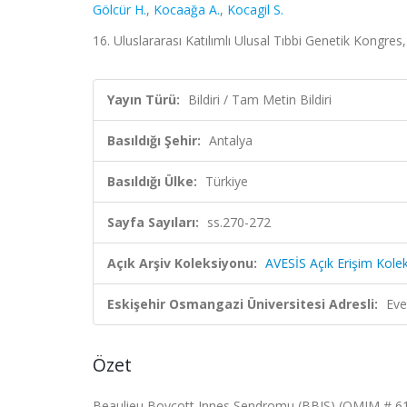
Gölcür H.
,
Kocaağa A.
,
Kocagil S.
16. Uluslararası Katılımlı Ulusal Tıbbi Genetik Kongres,
Yayın Türü:
Bildiri / Tam Metin Bildiri
Basıldığı Şehir:
Antalya
Basıldığı Ülke:
Türkiye
Sayfa Sayıları:
ss.270-272
Açık Arşiv Koleksiyonu:
AVESİS Açık Erişim Kole
Eskişehir Osmangazi Üniversitesi Adresli:
Eve
Özet
Beaulieu Boycott Innes Sendromu (BBIS) (OMIM # 613