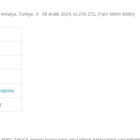
 Antalya, Türkiye, 4 - 08 Aralık 2024, ss.270-272, (Tam Metin Bildiri)
ksiyonu
t
680) THOC6 geninin homozigot veya bileşik heterozigot varyantların