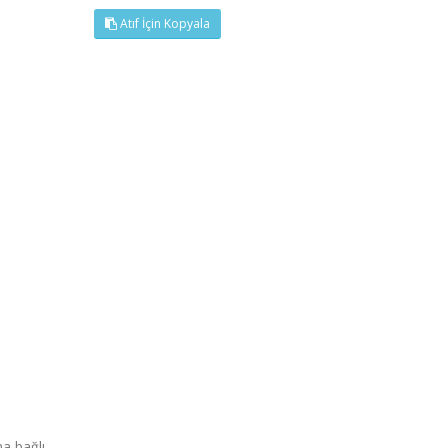
Atıf İçin Kopyala
a bağlı