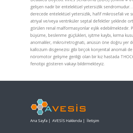
gelişen nadir bir entelektüel yetersizlik sendromudur. . 
derecede entelektüel yetersizlik, hafif mikrosefali ve s
atriyal ve/veya ventriküler septal defektler şeklinde or
görülen renal malformasyonlar eşlik edebilmektedir. P
büyüme, beslenme güçlükleri, işitme kaybı, kırma kusurl
anomaliler, mikro/retrognati, anüsün öne doğru yer d
kallozum disgenezisi gibi birçok konjenital anomali de
nöromotor gelişme geriliği olan bir kız hastada THOC
fenotipi gösteren vakayı bildirmekteyiz.
Ana Sayfa
|
AVESİS Hakkında
|
İletişim