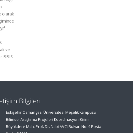
ta
k olarak
içiminde
yıf
s
ali ve
ir BBIS
letişim Bilgileri
Eskişehir Osmangazi Üniversitesi Meşelik Kampüsü
Bilimsel Araştırma Projeleri Koordinasyon Birimi
Büyükdere Mah. Prof. Dr. Nabi AVCI Bulvarı No: 4 Posta