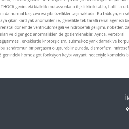
THOC6 genindeki biallelik mutasyonlarla ilişkili klinik tablo, hafif ila or
ınırda normal baş çevresi gibi özellikler taşımaktadır. Bu tabloya, en sı
taya çıkan kardiyak anomaliler ile, genellikle tek taraflı renal agenezi b
renatal dönemde ventrikülomegali ve hidrosefali gelişimi, nöbetler, za
arı ve diğer göz anormallikleri de gözlemlenebilir. Ayrıca, vertebral
eğiştirmesi, erkeklerde kriptorşidizm, submüköz yarık damak ve korpu
 bu sendromun bir parçasını oluşturabilir.Burada, dismorfizm, hidrosef
6 genindeki homozigot fonksiyon kaybı varyantı nedeniyle kompleks b
İ