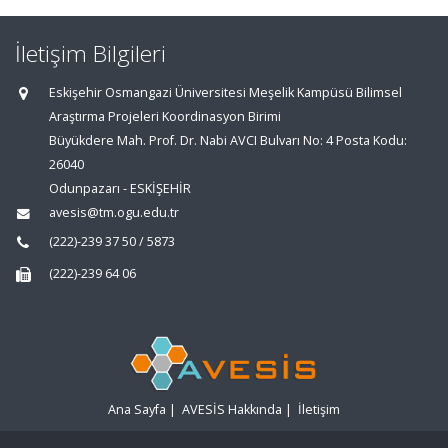
İletişim Bilgileri
Eskişehir Osmangazi Üniversitesi Meşelik Kampüsü Bilimsel
Araştırma Projeleri Koordinasyon Birimi
Büyükdere Mah. Prof. Dr. Nabi AVCI Bulvarı No: 4 Posta Kodu:
26040
Odunpazarı - ESKİŞEHİR
avesis@tm.ogu.edu.tr
(222)-239 37 50 / 5873
(222)-239 64 06
Ana Sayfa
|
AVESİS Hakkında
|
İletişim