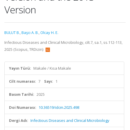
Version
BULUT B.
,
Başcı A. B.
,
Olcay H. E.
Infectious Diseases and Clinical Microbiology, cilt.7, sa.1, ss.112-113,
2025 (Scopus, TRDizin)
Yayın Türü:
Makale / Kısa Makale
Cilt numarası:
7
Sayı:
1
Basım Tarihi:
2025
Doi Numarası:
10.36519/idcm.2025.498
Dergi Adı:
Infectious Diseases and Clinical Microbiology