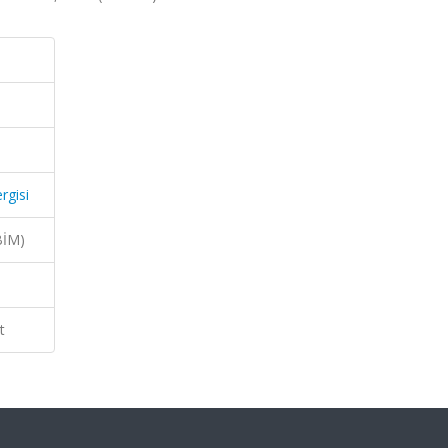
rgisi
BİM)
t