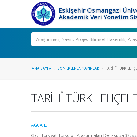
Eskişehir Osmangazi Ünive
Akademik Veri Yönetim Si
Ara
ANA SAYFA
SON EKLENEN YAYINLAR
TARİHÎ TÜRK LEHÇE
TARİHÎ TÜRK LEHÇELE
AĞCA E.
Gazi Türkiyat Türkoloji Araştırmaları Dergisi, sa.38, s