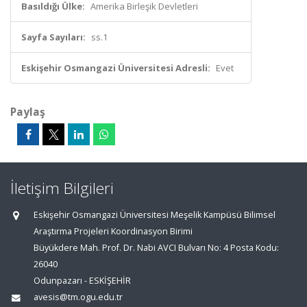
Basıldığı Ülke:
Amerika Birleşik Devletleri
Sayfa Sayıları:
ss.1
Eskişehir Osmangazi Üniversitesi Adresli:
Evet
Paylaş
İletişim Bilgileri
Eskişehir Osmangazi Üniversitesi Meşelik Kampüsü Bilimsel
Araştırma Projeleri Koordinasyon Birimi
Büyükdere Mah. Prof. Dr. Nabi AVCI Bulvarı No: 4 Posta Kodu:
26040
Odunpazarı - ESKİŞEHİR
avesis@tm.ogu.edu.tr