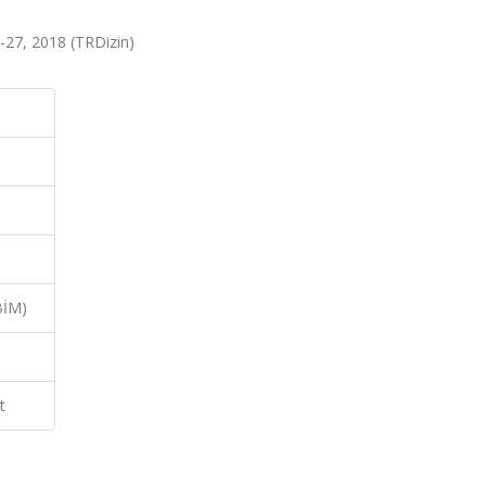
22-27, 2018 (TRDizin)
BİM)
t