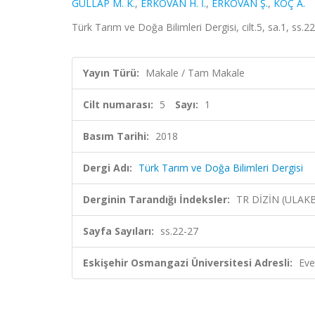
GÜLLAP M. K.
,
ERKOVAN H. İ.
,
ERKOVAN Ş.
,
KOÇ A.
Türk Tarım ve Doğa Bilimleri Dergisi, cilt.5, sa.1, ss.
Yayın Türü:
Makale / Tam Makale
Cilt numarası:
5
Sayı:
1
Basım Tarihi:
2018
Dergi Adı:
Türk Tarım ve Doğa Bilimleri Dergisi
Derginin Tarandığı İndeksler:
TR DİZİN (ULAK
Sayfa Sayıları:
ss.22-27
Eskişehir Osmangazi Üniversitesi Adresli:
Eve