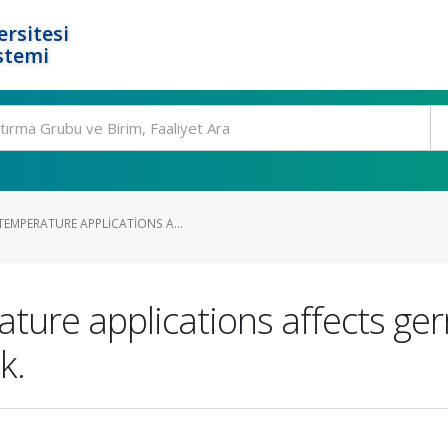
rsitesi
stemi
EMPERATURE APPLICATIONS A...
ture applications affects ge
k.