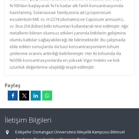
%100’den başlayarak %1’e kadar altı farklı konsantrasyonda
hazırlanmış; Solanaceae familyasına ait Lycopersicum
esculentum Mill. cv. H-2274 (domates) ve Capsicum annuum L.
cv. Ilıca 256 (biber) bitki tohumları kullanılarak test edilmiştir. Ağır
metallerin bilinen olumsuz etkileri yanında bitkilerin gelişimine
olumlu katkılar sağlayabileceği de bilinmektedir. Bu çalışmada
elde edilen sonuçlarda da bazı konsantrasyonların tohum
çimlenme oranını arttırdığı belirlenmiştir. Her iki tohumda da
%50’lik konsantrasyonlarda en yüksek Vigor Indeks ve kök
uzunluk değerlerine ulaşıldığı tespit edilmiştir.
Paylaş
İletişim Bilgileri
Eskişehir Osmangazi Üniversitesi Meşelik Kampüsü Bilimsel