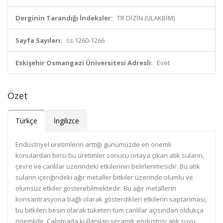
Derginin Tarandığı İndeksler:
TR DİZİN (ULAKBİM)
Sayfa Sayıları:
ss.1260-1266
Eskişehir Osmangazi Üniversitesi Adresli:
Evet
Özet
Türkçe
İngilizce
Endüstriyel üretimlerin arttığı günümüzde en önemli
konulardan birisi bu üretimler sonucu ortaya çıkan atık suların,
çevre ve canlılar üzerindeki etkilerinin belirlenmesidir. Bu atık
suların içeriğindeki ağır metaller bitkiler üzerinde olumlu ve
olumsuz etkiler gösterebilmektedir. Bu ağır metallerin
konsantrasyona bağlı olarak gösterdikleri etkilerin saptanması,
bu bitkileri besin olarak tüketen tüm canlılar açısından oldukça
önemlidir. Çalışmada kullanılan seramik endüstrisi atık suyu