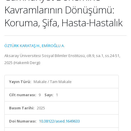
Kavramlarının Dönüşümü:
Koruma, Şifa, Hasta-Hastalık
ÖZTÜRK KARATAŞ H.
,
EMİROĞLU A.
Aksaray Üniversitesi Sosyal Bilimler Enstitüsü, cilt.9, sa.1, ss.24-51,
2025 (Hakemli Dergi)
Yayın Türü:
Makale / Tam Makale
Cilt numarası:
9
Sayı:
1
Basım Tarihi:
2025
Doi Numarası:
10.38122/ased.1649633