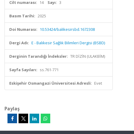
Cilt numarası:
14
Sayı:
3
Basım Tarihi:
2025
Doi Numarası:
10.53424/balikesirsbd.1672308
Dergi Adı:
E - Balıkesir Sağlık Bilimleri Dergisi (BSBD)
Derginin Tarandığı İndeksler:
TR DİZİN (ULAKBİM)
Sayfa Sayıları:
ss.761-771
Eskişehir Osmangazi Üniversitesi Adresli:
Evet
Paylaş