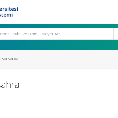
rsitesi
stemi
SI: ŞAHSAHRA
sahra