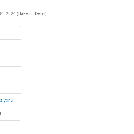
7-94, 2024 (Hakemli Dergi)
ksiyonu
t