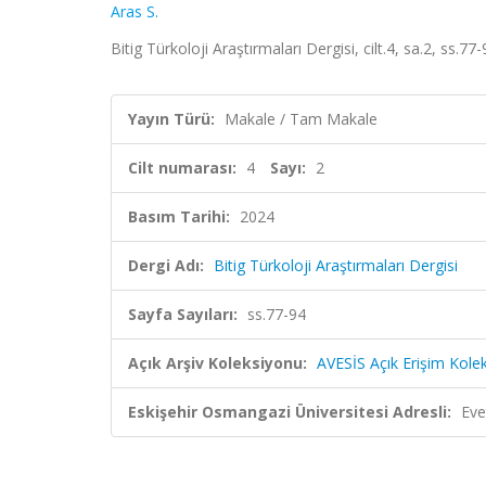
Aras S.
Bitig Türkoloji Araştırmaları Dergisi, cilt.4, sa.2, ss.7
Yayın Türü:
Makale / Tam Makale
Cilt numarası:
4
Sayı:
2
Basım Tarihi:
2024
Dergi Adı:
Bitig Türkoloji Araştırmaları Dergisi
Sayfa Sayıları:
ss.77-94
Açık Arşiv Koleksiyonu:
AVESİS Açık Erişim Kole
Eskişehir Osmangazi Üniversitesi Adresli:
Eve