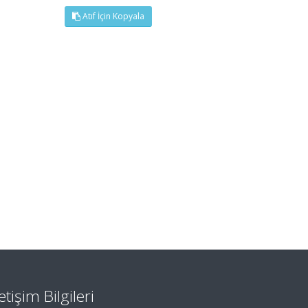
Atıf İçin Kopyala
letişim Bilgileri