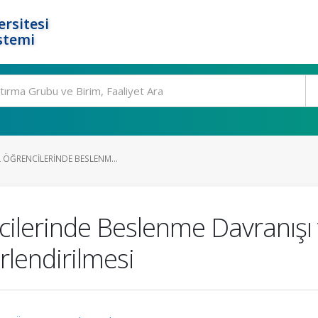
rsitesi
stemi
L ÖĞRENCILERINDE BESLENM...
ncilerinde Beslenme Davranış
erlendirilmesi