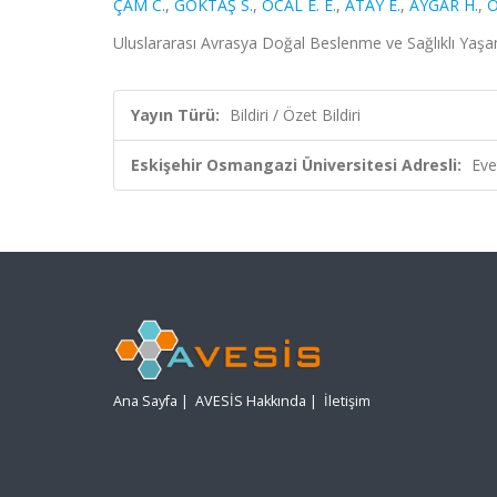
ÇAM C.
,
GÖKTAŞ S.
,
ÖCAL E. E.
,
ATAY E.
,
AYGAR H.
,
Ö
Uluslararası Avrasya Doğal Beslenme ve Sağlıklı Yaşa
Yayın Türü:
Bildiri / Özet Bildiri
Eskişehir Osmangazi Üniversitesi Adresli:
Eve
Ana Sayfa
|
AVESİS Hakkında
|
İletişim