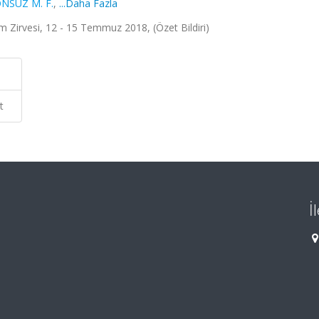
NSÜZ M. F.
,
...Daha Fazla
m Zirvesi, 12 - 15 Temmuz 2018, (Özet Bildiri)
t
İ