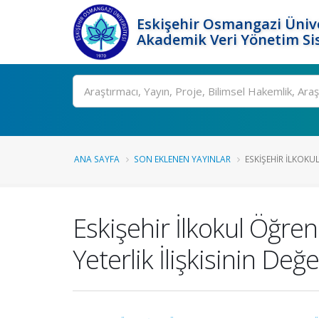
Eskişehir Osmangazi Ünive
Akademik Veri Yönetim Si
Ara
ANA SAYFA
SON EKLENEN YAYINLAR
ESKIŞEHIR İLKOKU
Eskişehir İlkokul Öğre
Yeterlik İlişkisinin Değ