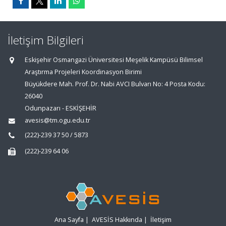
İletişim Bilgileri
Eskişehir Osmangazi Üniversitesi Meşelik Kampüsü Bilimsel
Araştırma Projeleri Koordinasyon Birimi
Büyükdere Mah. Prof. Dr. Nabi AVCI Bulvarı No: 4 Posta Kodu:
26040
Odunpazarı - ESKİŞEHİR
avesis@tm.ogu.edu.tr
(222)-239 37 50 / 5873
(222)-239 64 06
Ana Sayfa
|
AVESİS Hakkında
|
İletişim