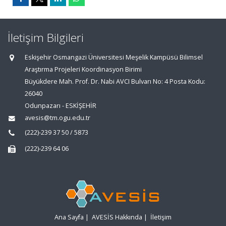
İletişim Bilgileri
Eskişehir Osmangazi Üniversitesi Meşelik Kampüsü Bilimsel
Araştırma Projeleri Koordinasyon Birimi
Büyükdere Mah. Prof. Dr. Nabi AVCI Bulvarı No: 4 Posta Kodu:
26040
Odunpazarı - ESKİŞEHİR
avesis@tm.ogu.edu.tr
(222)-239 37 50 / 5873
(222)-239 64 06
Ana Sayfa
|
AVESİS Hakkında
|
İletişim