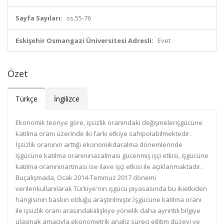
Sayfa Sayıları:
ss.55-76
Eskişehir Osmangazi Üniversitesi Adresli:
Evet
Özet
Türkçe
İngilizce
Ekonomik teoriye göre, işsizlik oranındaki değişmelerişgücüne
katılma oranı üzerinde iki farkı etkiye sahipolabilmektedir.
İşsizlik oranının arttığı ekonomikdaralma dönemlerinde
işgücüne katılma oranınınazalması gücenmiş işçi etkisi, işgücüne
katılma oranınınartması ise ilave işçi etkisi ile açıklanmaktadır.
Buçalışmada, Ocak 2014-Temmuz 2017 dönemi
verilerikullanılarak Türkiye'nin işgücü piyasasında bu ikietkiden
hangisinin baskın olduğu araştırılmıştır.İşgücüne katılma oranı
ile işsizlik oranı arasındakiilişkiye yönelik daha ayrıntılı bilgiye
ulaşmak amacıyla,ekonometrik analiz süreci eğitim düzeyi ve