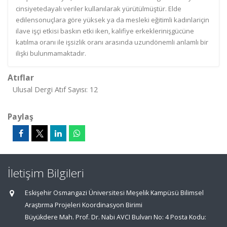
cinsiyetedayalı veriler kullanılarak yürütülmüştür. Elde
edilensonuçlara göre yüksek ya da mesleki eğitimli kadınlariçin
ilave işçi etkisi baskın etki iken, kalifiye erkeklerinişgücüne
katılma oranı ile işsizlik oranı arasında uzundönemli anlamlı bir
ilişki bulunmamaktadır.
Atıflar
Ulusal Dergi Atıf Sayısı: 12
Paylaş
İletişim Bilgileri
Eskişehir Osmangazi Üniversitesi Meşelik Kampüsü Bilimsel
Araştırma Projeleri Koordinasyon Birimi
Büyükdere Mah. Prof. Dr. Nabi AVCI Bulvarı No: 4 Posta Kodu: