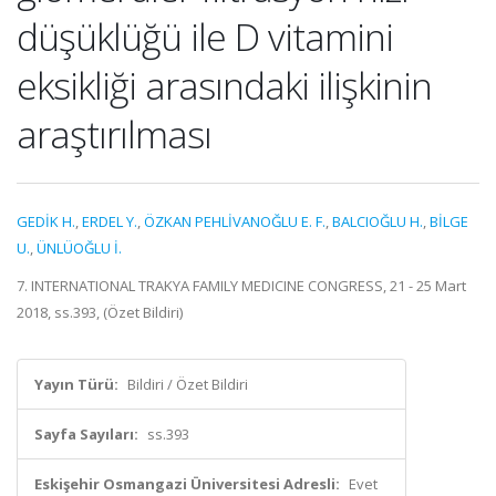
düşüklüğü ile D vitamini
eksikliği arasındaki ilişkinin
araştırılması
GEDİK H.
,
ERDEL Y.
,
ÖZKAN PEHLİVANOĞLU E. F.
,
BALCIOĞLU H.
,
BİLGE
U.
,
ÜNLÜOĞLU İ.
7. INTERNATIONAL TRAKYA FAMILY MEDICINE CONGRESS, 21 - 25 Mart
2018, ss.393, (Özet Bildiri)
Yayın Türü:
Bildiri / Özet Bildiri
Sayfa Sayıları:
ss.393
Eskişehir Osmangazi Üniversitesi Adresli:
Evet