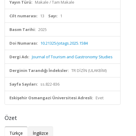
Yayın Türü:
Makale / Tam Makale
Cilt numarası:
13
Sayı:
1
Basım Tarihi:
2025
Doi Numarası:
10.21325/jotags.2025.1584
Dergi Adı:
Journal of Tourism and Gastronomy Studies
Derginin Tarandığı İndeksler:
TR DİZİN (ULAKBİM)
Sayfa Sayıları:
ss.822-836
Eskişehir Osmangazi Üniversitesi Adresli:
Evet
Özet
Türkçe
İngilizce