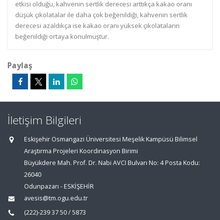
etkisi olduğu, kahvenin sertlik derecesi arttıkça kakao oranı
düşük çikolatalar ile daha çok beğenildiği, kahvenin sertlik
derecesi azaldıkça ise kakao oranı yüksek çikolataların
beğenildiği ortaya konulmuştur.
Paylaş
İletişim Bilgileri
Eskişehir Osmangazi Üniversitesi Meşelik Kampüsü Bilimsel
Araştırma Projeleri Koordinasyon Birimi
Büyükdere Mah. Prof. Dr. Nabi AVCI Bulvarı No: 4 Posta Kodu:
26040
Odunpazarı - ESKİŞEHİR
avesis@tm.ogu.edu.tr
(222)-239 37 50 / 5873