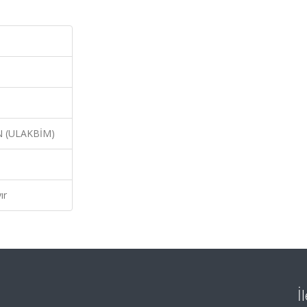
N (ULAKBİM)
ır
İ