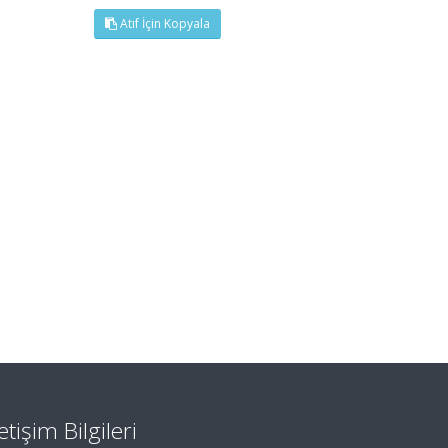
Atıf İçin Kopyala
letişim Bilgileri