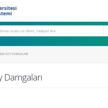
rsitesi
stemi
NDE SOY DAMGALARI
y Damgaları