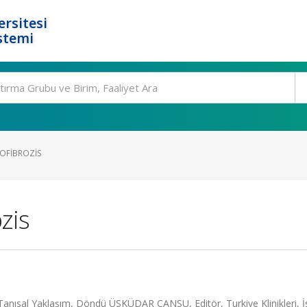
rsitesi
stemi
OFIBROZIS
zis
Tanısal Yaklaşım, Döndü ÜSKÜDAR CANSU, Editör, Turkiye Klinikleri, İ