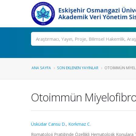
Eskişehir Osmangazi Ünive
Akademik Veri Yönetim Si
Ara
ANA SAYFA
SON EKLENEN YAYINLAR
OTOIMMÜN MIYEL
Otoimmün Miyelofibro
Üsküdar Cansu D.
,
Korkmaz C.
Romatoloji Pratiğinde Özellikli Hematolojik Konulara 